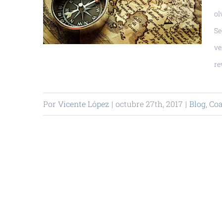
ol
Se
ve
re
Por
Vicente López
|
octubre 27th, 2017
|
Blog
,
Co