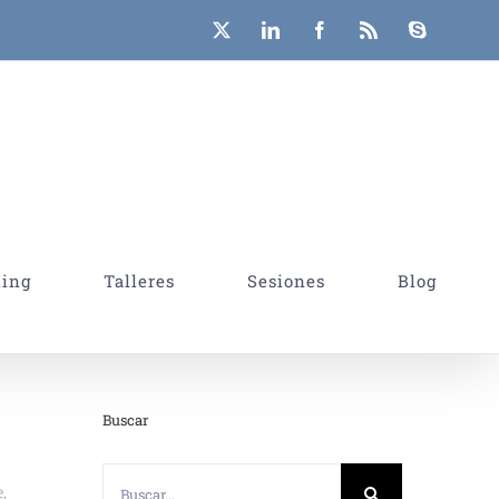
X
LinkedIn
Facebook
Rss
Skype
hing
Talleres
Sesiones
Blog
Buscar
Buscar:
,