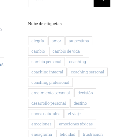
Nube de etiquetas
o
alegría
amor
autoestima
cambio
cambio de vida
cambio personal
coaching
ás
coaching integral
coaching personal
coaching profesional
crecimiento personal
decisión
desarrollo personal
destino
dones naturales
el viaje
emociones
emociones tóxicas
eneagrama
felicidad
frustración