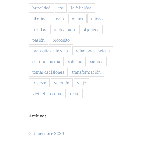
humildad
ira
la felicidad
libertad
meta
metas
miedo
miedos
motivación
objetivos
pasión
proposito
propósito de la vida
relaciones tóxicas
ser uno mismo
soledad
sueños
tomar decisiones
transformación
tristeza
valentía
viaje
vivir el presente
éxito
Archivos
diciembre 2023