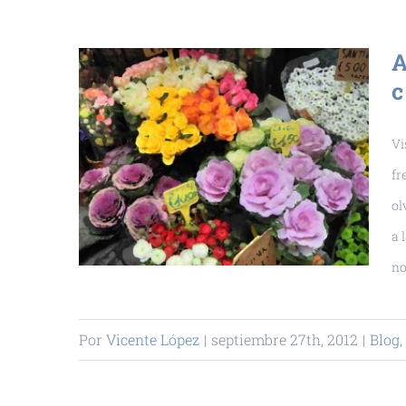
A
c
Vi
fr
ol
a 
no
Por
Vicente López
|
septiembre 27th, 2012
|
Blog
,