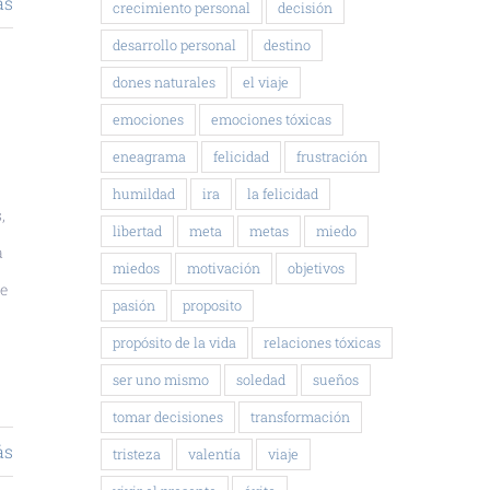
ás
crecimiento personal
decisión
desarrollo personal
destino
dones naturales
el viaje
emociones
emociones tóxicas
eneagrama
felicidad
frustración
humildad
ira
la felicidad
,
libertad
meta
metas
miedo
a
miedos
motivación
objetivos
ue
pasión
proposito
propósito de la vida
relaciones tóxicas
ser uno mismo
soledad
sueños
tomar decisiones
transformación
ás
tristeza
valentía
viaje