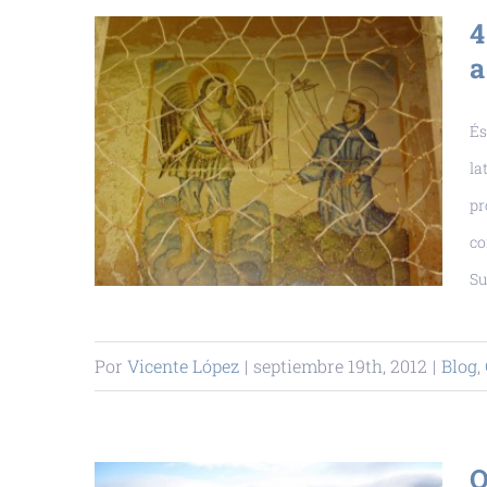
4
a
És
la
pr
co
Su
Por
Vicente López
|
septiembre 19th, 2012
|
Blog
,
O