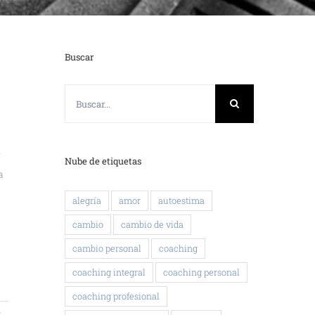
Buscar
Buscar:
n
Nube de etiquetas
a
alegría
amor
autoestima
cambio
cambio de vida
cambio personal
coaching
coaching integral
coaching personal
coaching profesional