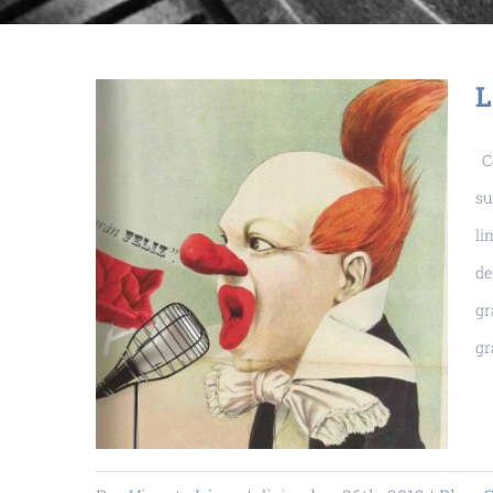
L
Co
su
li
de
gr
gr