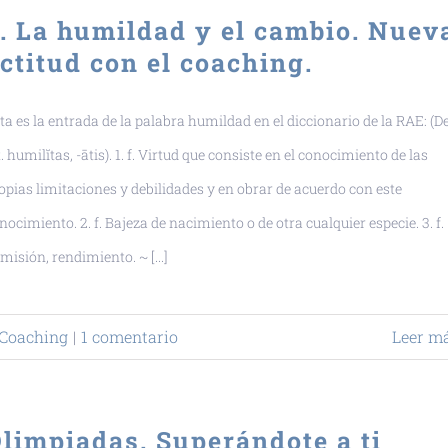
. La humildad y el cambio. Nuev
ctitud con el coaching.
ta es la entrada de la palabra humildad en el diccionario de la RAE: (De
t. humilĭtas, -ātis). 1. f. Virtud que consiste en el conocimiento de las
opias limitaciones y debilidades y en obrar de acuerdo con este
nocimiento. 2. f. Bajeza de nacimiento o de otra cualquier especie. 3. f.
misión, rendimiento. ~ [...]
Coaching
|
1 comentario
Leer m
limpiadas. Superándote a ti