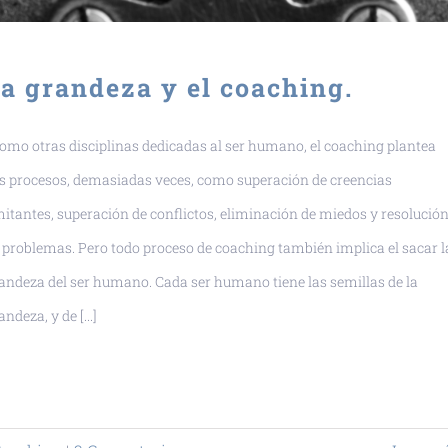
a grandeza y el coaching.
mo otras disciplinas dedicadas al ser humano, el coaching plantea
s procesos, demasiadas veces, como superación de creencias
mitantes, superación de conflictos, eliminación de miedos y resolució
 problemas. Pero todo proceso de coaching también implica el sacar l
andeza del ser humano. Cada ser humano tiene las semillas de la
andeza, y de [...]