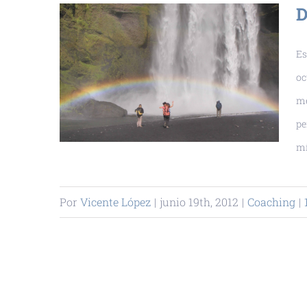
D
Es
oc
me
pe
mí
Por
Vicente López
|
junio 19th, 2012
|
Coaching
|