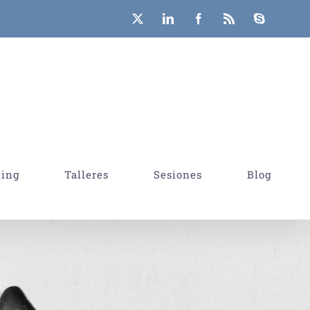
X
LinkedIn
Facebook
Rss
Skype
hing
Talleres
Sesiones
Blog