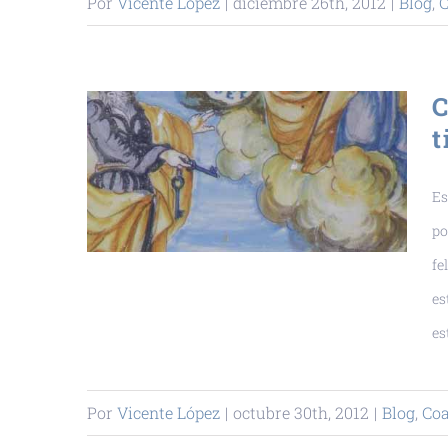
Por
Vicente López
|
diciembre 26th, 2012
|
Blog
,
C
C
t
Es
po
fe
es
es
Por
Vicente López
|
octubre 30th, 2012
|
Blog
,
Co