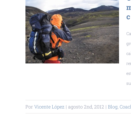
m
c
Ca
gr
ca
re
es
su
Por
Vicente López
|
agosto 2nd, 2012
|
Blog
,
Coac