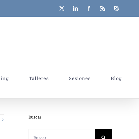
X
LinkedIn
Facebook
Rss
Skype
hing
Talleres
Sesiones
Blog
Buscar
Buscar: