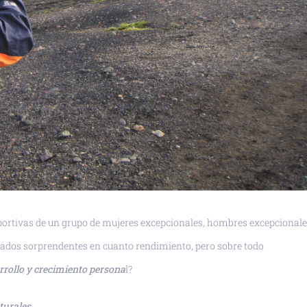
ortivas de un grupo de mujeres excepcionales, hombres excepcionale
ltados sorprendentes en cuanto rendimiento, pero sobre todo
rrollo y crecimiento persona
l?
turales
.