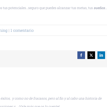
odos tus potenciales…seguro que puedes alcanzar tus metas, tus
sueños
…
hing
|
1 comentario
Facebook
X
Lin
xitos, y como no de fracasos, pero al fin y al cabo una historia de
ociones y …¡Vale más que os lo cuente!