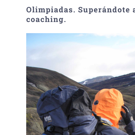
Olimpiadas. Superándote a
coaching.
Ver
imagen
más
grande