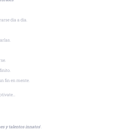
arse día a día.
arlas.
rse.
inito.
un fin en mente.
otívate…
es y talentos innatos
’.