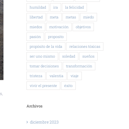
humildad
ira
la felicidad
libertad
meta
metas
miedo
miedos
motivación
objetivos
pasión
proposito
propósito de la vida
relaciones tóxicas
ser uno mismo
soledad
sueños
tomar decisiones
transformación
tristeza
valentía
viaje
vivir el presente
éxito
s,
Archivos
diciembre 2023