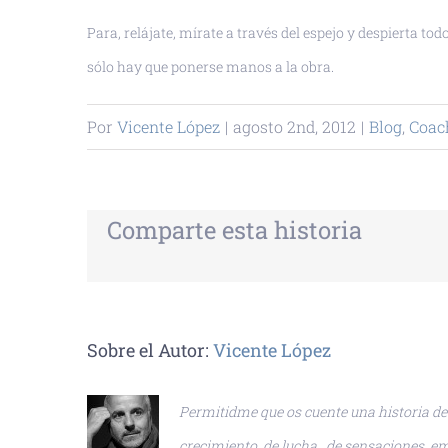
Para, relájate, mírate a través del espejo y despierta t
sólo hay que ponerse manos a la obra.
Por
Vicente López
|
agosto 2nd, 2012
|
Blog
,
Coac
Comparte esta historia
Sobre el Autor:
Vicente López
Permitidme que os cuente una historia de é
crecimiento, de lucha…de sensaciones, em