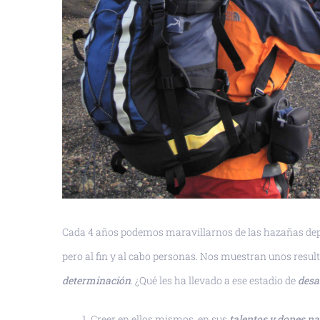
Cada 4 años podemos maravillarnos de las hazañas dep
pero al fin y al cabo personas. Nos muestran unos resu
determinación
. ¿Qué les ha llevado a ese estadio de
desa
Creer en ellos mismos, en sus
talentos y dones na