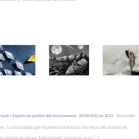
 Coach | Experto en gestión del conocimiento
19/09/2012 en 10:22
- Responder
des. La humildad que te permitirá asumir los retos del cambio es
us talentos, dones, habilidades, ya que si no es […]