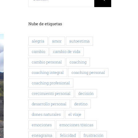
Nube de etiquetas
alegría
amor
autoestima
cambio
cambio de vida
cambio personal
coaching
coaching integral
coaching personal
coaching profesional
crecimiento personal
decisión
desarrollo personal
destino
dones naturales
el viaje
emociones
emociones tóxicas
eneagrama
felicidad
frustración