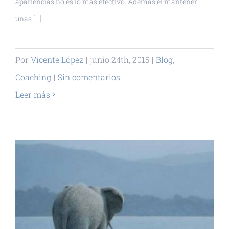
apariencias no es lo más efectivo. Además el mantener
unas [...]
Por
Vicente López
|
junio 24th, 2015
|
Blog
,
Coaching
|
Sin comentarios
Leer más