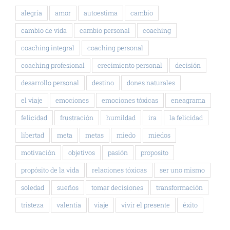
alegría
amor
autoestima
cambio
cambio de vida
cambio personal
coaching
coaching integral
coaching personal
coaching profesional
crecimiento personal
decisión
desarrollo personal
destino
dones naturales
el viaje
emociones
emociones tóxicas
eneagrama
felicidad
frustración
humildad
ira
la felicidad
libertad
meta
metas
miedo
miedos
motivación
objetivos
pasión
proposito
propósito de la vida
relaciones tóxicas
ser uno mismo
soledad
sueños
tomar decisiones
transformación
tristeza
valentía
viaje
vivir el presente
éxito