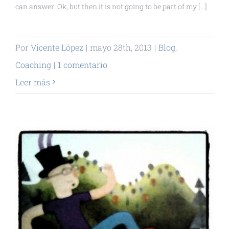
can answer: Ok, but then it is not going to be part of my [...]
Por
Vicente López
|
mayo 28th, 2013
|
Blog
,
Coaching
|
1 comentario
Leer más