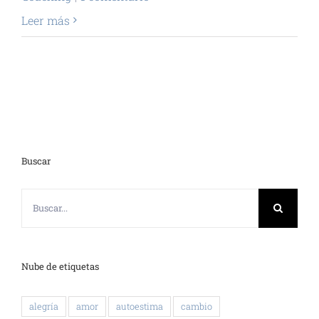
Leer más
Buscar
Buscar:
Nube de etiquetas
alegría
amor
autoestima
cambio