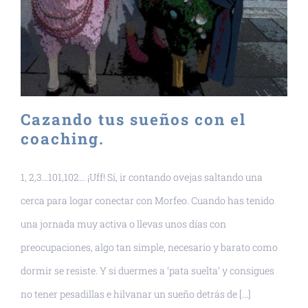
Cazando tus sueños con el
coaching.
1, 2,3…101,102… ¡Uff! Sí, ir contando ovejas saltando una
cerca para logar conectar con Morfeo. Cuando has tenido
una jornada muy activa o llevas unos días con
preocupaciones, algo tan simple, necesario y barato como
dormir se resiste. Y si duermes a ‘pata suelta’ y consigues
no tener pesadillas e hilvanar un sueño detrás de [...]