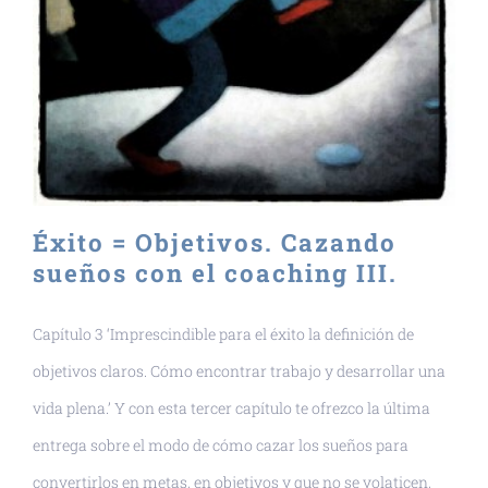
Éxito = Objetivos. Cazando
sueños con el coaching III.
Capítulo 3 ‘Imprescindible para el éxito la definición de
objetivos claros. Cómo encontrar trabajo y desarrollar una
vida plena.’ Y con esta tercer capítulo te ofrezco la última
entrega sobre el modo de cómo cazar los sueños para
convertirlos en metas, en objetivos y que no se volaticen,