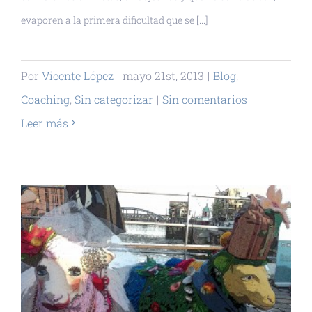
evaporen a la primera dificultad que se [...]
Por
Vicente López
|
mayo 21st, 2013
|
Blog
,
Coaching
,
Sin categorizar
|
Sin comentarios
Leer más