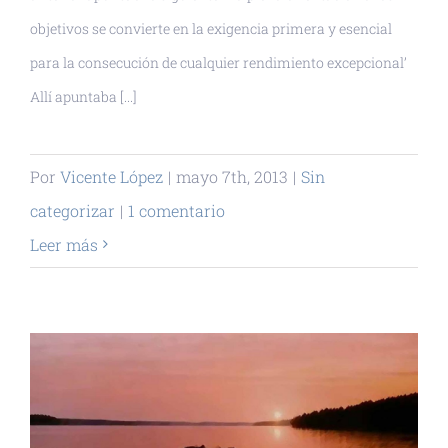
objetivos se convierte en la exigencia primera y esencial
para la consecución de cualquier rendimiento excepcional’
Allí apuntaba [...]
Por
Vicente López
|
mayo 7th, 2013
|
Sin
categorizar
|
1 comentario
Leer más