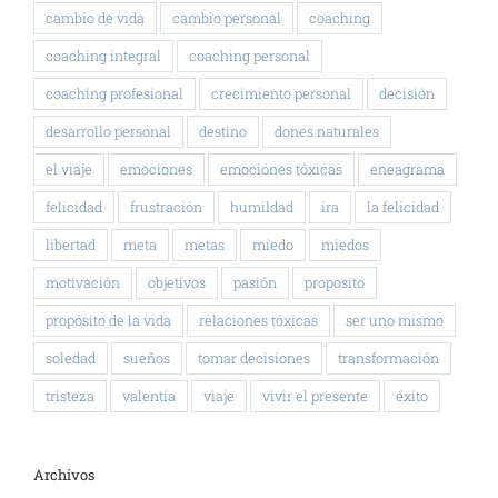
cambio de vida
cambio personal
coaching
coaching integral
coaching personal
coaching profesional
crecimiento personal
decisión
desarrollo personal
destino
dones naturales
el viaje
emociones
emociones tóxicas
eneagrama
felicidad
frustración
humildad
ira
la felicidad
libertad
meta
metas
miedo
miedos
motivación
objetivos
pasión
proposito
propósito de la vida
relaciones tóxicas
ser uno mismo
soledad
sueños
tomar decisiones
transformación
tristeza
valentía
viaje
vivir el presente
éxito
Archivos