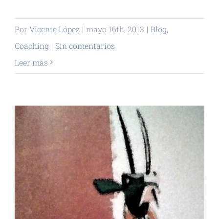
Por
Vicente López
|
mayo 16th, 2013
|
Blog
,
Coaching
|
Sin comentarios
Leer más