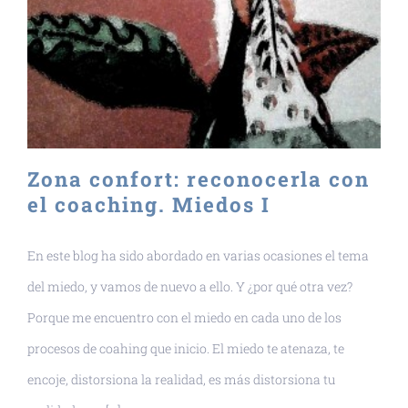
Zona confort: reconocerla con
el coaching. Miedos I
En este blog ha sido abordado en varias ocasiones el tema
del miedo, y vamos de nuevo a ello. Y ¿por qué otra vez?
Porque me encuentro con el miedo en cada uno de los
procesos de coahing que inicio. El miedo te atenaza, te
encoje, distorsiona la realidad, es más distorsiona tu