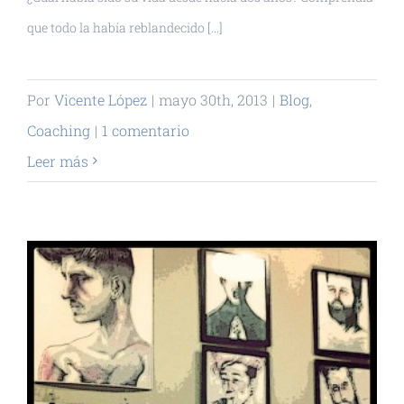
que todo la había reblandecido [...]
Por
Vicente López
|
mayo 30th, 2013
|
Blog
,
Coaching
|
1 comentario
Leer más