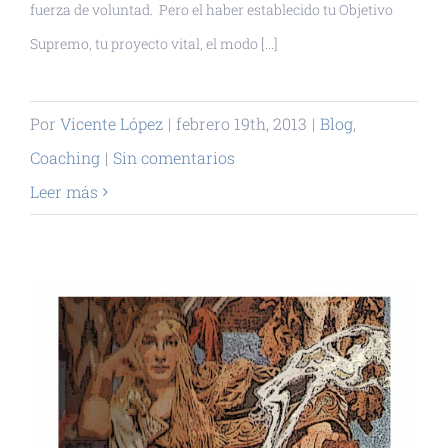
fuerza de voluntad. Pero el haber establecido tu Objetivo
Supremo, tu proyecto vital, el modo [...]
Por
Vicente López
|
febrero 19th, 2013
|
Blog
,
Coaching
|
Sin comentarios
Leer más