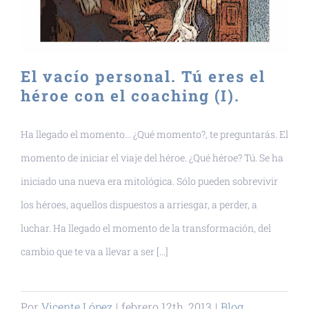
El vacío personal. Tú eres el
héroe con el coaching (I).
Ha llegado el momento… ¿Qué momento?, te preguntarás. El
momento de iniciar el viaje del héroe. ¿Qué héroe? Tú. Se ha
iniciado una nueva era mitológica. Sólo pueden sobrevivir
los héroes, aquellos dispuestos a arriesgar, a perder, a
luchar. Ha llegado el momento de la transformación, del
cambio que te va a llevar a ser [...]
Por
Vicente López
|
febrero 12th, 2013
|
Blog
,