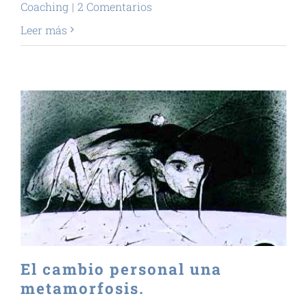
Coaching
|
2 Comentarios
Leer más
El cambio personal una
metamorfosis.