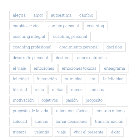
alegría
amor
autoestima
cambio
cambio de vida
cambio personal
coaching
coaching integral
coaching personal
coaching profesional
crecimiento personal
decisión
desarrollo personal
destino
dones naturales
el viaje
emociones
emociones tóxicas
eneagrama
felicidad
frustración
humildad
ira
la felicidad
libertad
meta
metas
miedo
miedos
motivación
objetivos
pasión
proposito
propósito de la vida
relaciones tóxicas
ser uno mismo
soledad
sueños
tomar decisiones
transformación
tristeza
valentía
viaje
vivir el presente
éxito