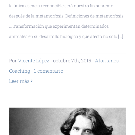
la única esencia reconocible será nuestro fin supremo
después de la metamorfosis. Definiciones de metamorfosis:
1.Transformación que experimentan determinados
animales en su desarrollo biológico y que afecta no solo [...]
Por
Vicente López
|
octubre 7th, 2015
|
Aforismos
,
Coaching
|
1 comentario
Leer más