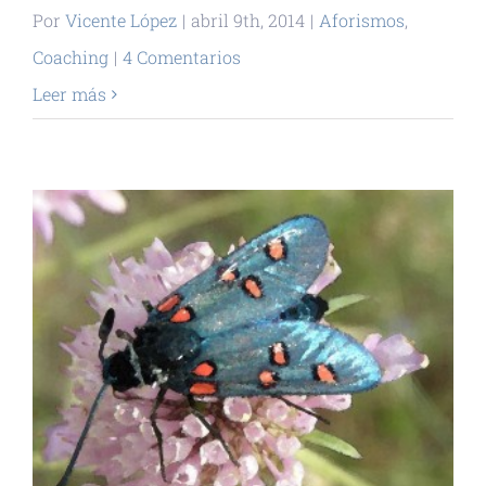
Por
Vicente López
|
abril 9th, 2014
|
Aforismos
,
Coaching
|
4 Comentarios
Leer más