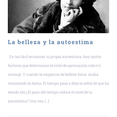
La belleza y la autoestima
Es tan fácil erosionar tu propia autoestima, hay tantos
factores que determinan el nivel de apreciación sobre ti
mism@. Y cuando la exigencia de belleza física acaba
rematando la faena. El tiempo pasa y deja la señal de que ha
estado ahí ¿El paso del tiempo reduce el nivel de tu
autoestima? Una vez, [...]