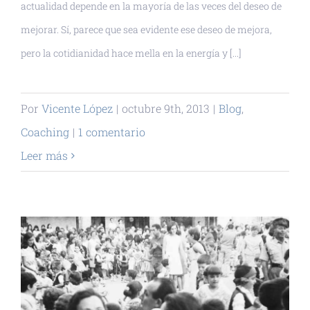
actualidad depende en la mayoría de las veces del deseo de
mejorar. Sí, parece que sea evidente ese deseo de mejora,
pero la cotidianidad hace mella en la energía y [...]
Por
Vicente López
|
octubre 9th, 2013
|
Blog
,
Coaching
|
1 comentario
Leer más