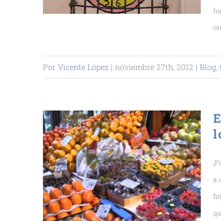
fu
ot
Por
Vicente López
|
noviembre 27th, 2012
|
Blog
,
E
l
¡P
a 
fi
qu