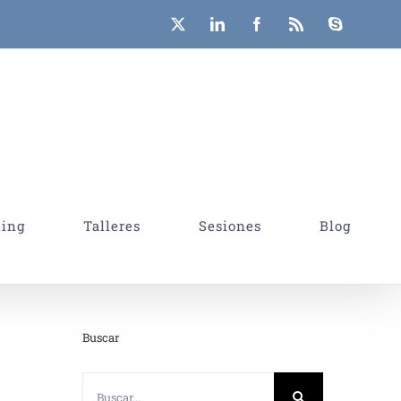
X
LinkedIn
Facebook
Rss
Skype
hing
Talleres
Sesiones
Blog
Buscar
Buscar: