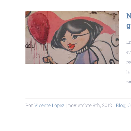
N
g
En
ev
re
la
na
Por
Vicente López
|
noviembre 8th, 2012
|
Blog
,
C