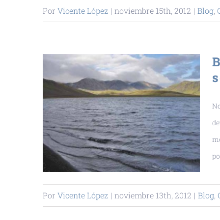
Por
Vicente López
|
noviembre 15th, 2012
|
Blog
,
B
s
No
de
me
po
Por
Vicente López
|
noviembre 13th, 2012
|
Blog
,