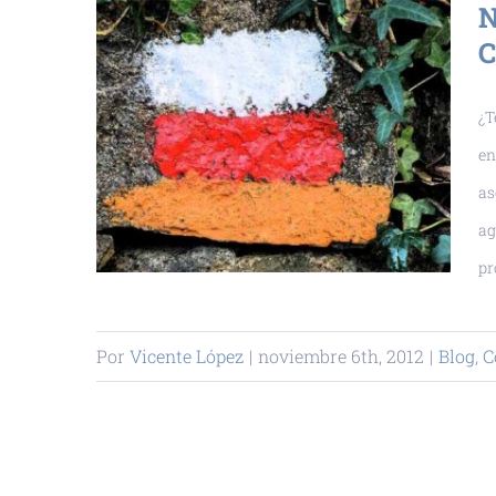
N
C
¿T
en
as
ag
pr
Por
Vicente López
|
noviembre 6th, 2012
|
Blog
,
C