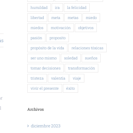
humildad
ira
la felicidad
libertad
meta
metas
miedo
miedos
motivación
objetivos
pasión
proposito
ás
propósito de la vida
relaciones tóxicas
ser uno mismo
soledad
sueños
tomar decisiones
transformación
tristeza
valentía
viaje
vivir el presente
éxito
ar
l
Archivos
diciembre 2023