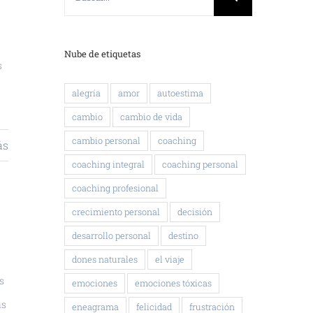
Nube de etiquetas
s
alegría
amor
autoestima
cambio
cambio de vida
cambio personal
coaching
ás
coaching integral
coaching personal
coaching profesional
crecimiento personal
decisión
desarrollo personal
destino
dones naturales
el viaje
s
emociones
emociones tóxicas
ás
eneagrama
felicidad
frustración