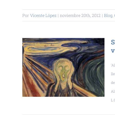
Por
Vicente López
|
noviembre 20th, 2012
|
Blog
,
S
v
‘A
ll
de
Al
L.