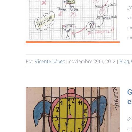
¿Y
vi
un
un
Por
Vicente López
|
noviembre 29th, 2012
|
Blog
,
G
c
¿S
a 