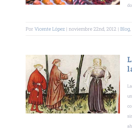
do
Por
Vicente López
|
noviembre 22nd, 2012
|
Blog
,
L
l
La
un
co
si
ah