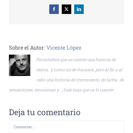
Facebook
X
LinkedIn
Sobre el Autor:
Vicente López
Permitidme que os cuente una historia de
éxitos, y como no de fracasos, pero al fin y al
cabo una historia de crecimiento, de lucha…de
sensaciones, emociones y …¡Vale más que os lo cuente!
Deja tu comentario
Comentar