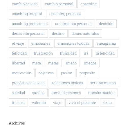
cambio de vida
cambio personal
coaching
coaching integral
coaching personal
coaching profesional
crecimiento personal
decisión
desarrollo personal
destino
dones naturales
el viaje
emociones
emociones tóxicas
eneagrama
felicidad
frustración
humildad
ira
la felicidad
libertad
meta
metas
miedo
miedos
motivación
objetivos
pasión
proposito
propósito de la vida
relaciones tóxicas
ser uno mismo
soledad
sueños
tomar decisiones
transformación
tristeza
valentía
viaje
vivir el presente
éxito
Archivos