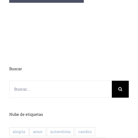
Buscar
Buscar:
Nube de etiquetas
alegría
amor
autoestima
cambio