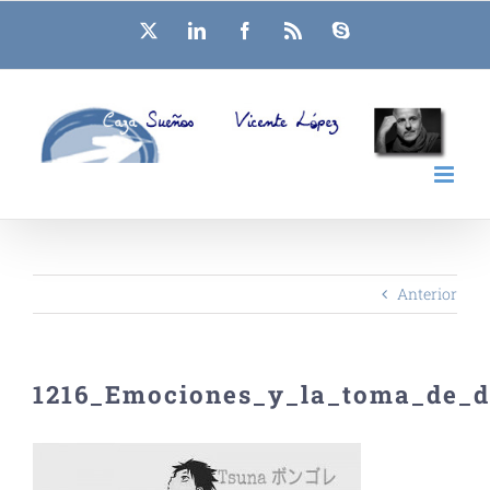
Saltar
X
LinkedIn
Facebook
Rss
Skype
al
contenido
Anterior
1216_Emociones_y_la_toma_de_d