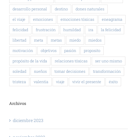
desarrollo personal
destino
dones naturales
el viaje
emociones
emociones tóxicas
eneagrama
felicidad
frustración
humildad
ira
la felicidad
libertad
meta
metas
miedo
miedos
motivación
objetivos
pasión
proposito
propósito de la vida
relaciones tóxicas
ser uno mismo
soledad
sueños
tomar decisiones
transformación
tristeza
valentía
viaje
vivir el presente
éxito
Archivos
diciembre 2023