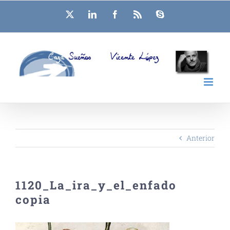
Saltar
X
LinkedIn
Facebook
Rss
Skype
al
contenido
Anterior
1120_La_ira_y_el_enfado
copia