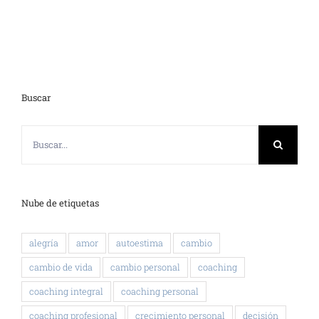
Buscar
Buscar:
Nube de etiquetas
alegría
amor
autoestima
cambio
cambio de vida
cambio personal
coaching
coaching integral
coaching personal
coaching profesional
crecimiento personal
decisión