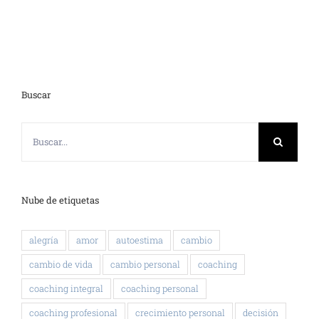
Buscar
Buscar:
Nube de etiquetas
alegría
amor
autoestima
cambio
cambio de vida
cambio personal
coaching
coaching integral
coaching personal
coaching profesional
crecimiento personal
decisión