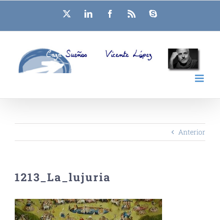
Saltar
X
LinkedIn
Facebook
Rss
Skype
al
contenido
Anterior
1213_La_lujuria