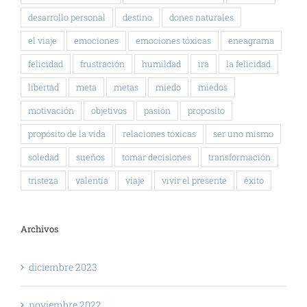
desarrollo personal
destino
dones naturales
el viaje
emociones
emociones tóxicas
eneagrama
felicidad
frustración
humildad
ira
la felicidad
libertad
meta
metas
miedo
miedos
motivación
objetivos
pasión
proposito
propósito de la vida
relaciones tóxicas
ser uno mismo
soledad
sueños
tomar decisiones
transformación
tristeza
valentía
viaje
vivir el presente
éxito
Archivos
diciembre 2023
noviembre 2022