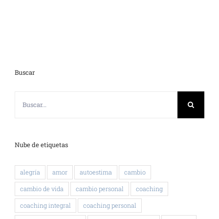
Buscar
Buscar:
Nube de etiquetas
alegría
amor
autoestima
cambio
cambio de vida
cambio personal
coaching
coaching integral
coaching personal