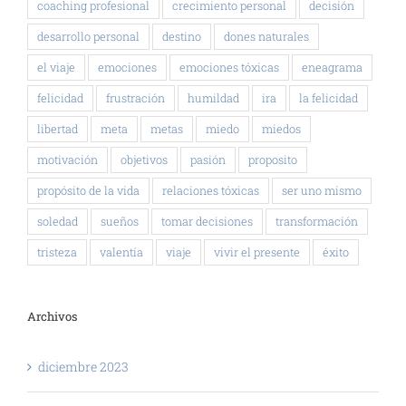
coaching profesional
crecimiento personal
decisión
desarrollo personal
destino
dones naturales
el viaje
emociones
emociones tóxicas
eneagrama
felicidad
frustración
humildad
ira
la felicidad
libertad
meta
metas
miedo
miedos
motivación
objetivos
pasión
proposito
propósito de la vida
relaciones tóxicas
ser uno mismo
soledad
sueños
tomar decisiones
transformación
tristeza
valentía
viaje
vivir el presente
éxito
Archivos
diciembre 2023