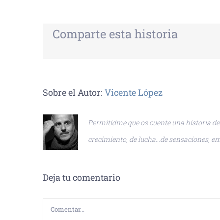
Comparte esta historia
Sobre el Autor:
Vicente López
Permitidme que os cuente una historia de é
crecimiento, de lucha…de sensaciones, em
Deja tu comentario
Comentar