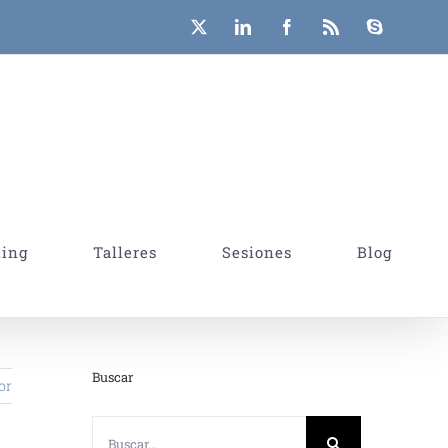
X
LinkedIn
Facebook
Rss
Skype
hing
Talleres
Sesiones
Blog
Buscar
or
Buscar: