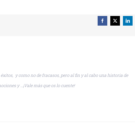
Facebook
X
Lin
xitos, y como no de fracasos, pero al fin y al cabo una historia de
ociones y …¡Vale más que os lo cuente!