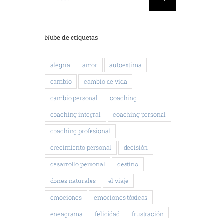
Nube de etiquetas
alegría
amor
autoestima
cambio
cambio de vida
cambio personal
coaching
coaching integral
coaching personal
coaching profesional
crecimiento personal
decisión
desarrollo personal
destino
dones naturales
el viaje
emociones
emociones tóxicas
eneagrama
felicidad
frustración