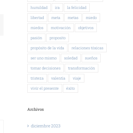
humildad
ira
la felicidad
libertad
meta
metas
miedo
kedIn
miedos
motivación
objetivos
pasión
proposito
propósito de la vida
relaciones tóxicas
ser uno mismo
soledad
sueños
tomar decisiones
transformación
tristeza
valentía
viaje
vivir el presente
éxito
Archivos
diciembre 2023