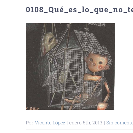
0108_Qué_es_lo_que_no_t
Por
Vicente López
|
enero 6th, 2013
|
Sin comenta