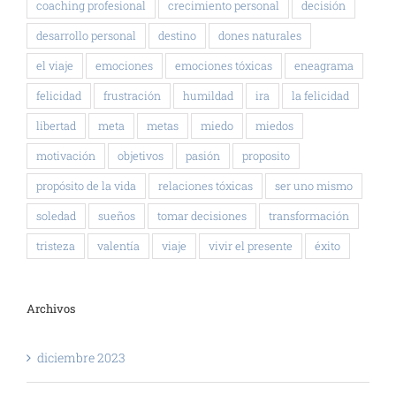
coaching profesional
crecimiento personal
decisión
desarrollo personal
destino
dones naturales
el viaje
emociones
emociones tóxicas
eneagrama
felicidad
frustración
humildad
ira
la felicidad
libertad
meta
metas
miedo
miedos
motivación
objetivos
pasión
proposito
propósito de la vida
relaciones tóxicas
ser uno mismo
soledad
sueños
tomar decisiones
transformación
tristeza
valentía
viaje
vivir el presente
éxito
Archivos
diciembre 2023