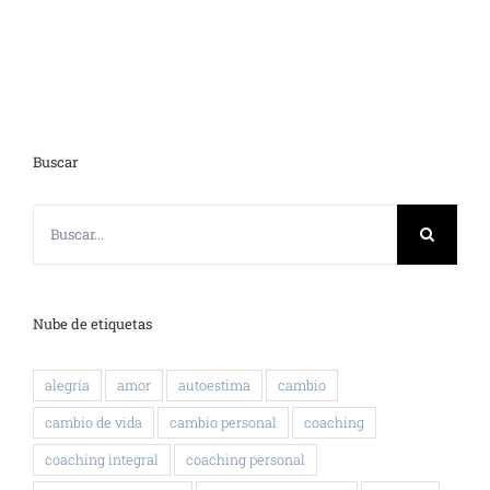
Buscar
Buscar:
Nube de etiquetas
alegría
amor
autoestima
cambio
cambio de vida
cambio personal
coaching
coaching integral
coaching personal