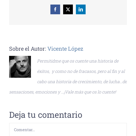
Facebook
X
LinkedIn
Sobre el Autor:
Vicente López
Permitidme que os cuente una historia de
éxitos, y como no de fracasos, pero al fin y al
cabo una historia de crecimiento, de lucha…de
sensaciones, emociones y …¡Vale más que os lo cuente!
Deja tu comentario
Comentar