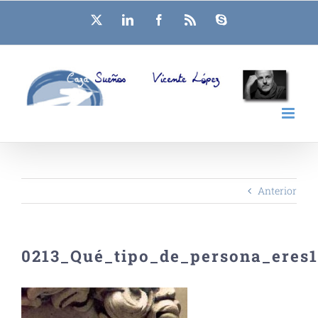
Saltar
X
LinkedIn
Facebook
Rss
Skype
al
contenido
Anterior
0213_Qué_tipo_de_persona_eres1