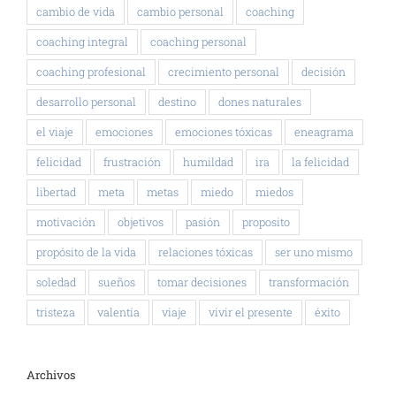
cambio de vida
cambio personal
coaching
coaching integral
coaching personal
coaching profesional
crecimiento personal
decisión
desarrollo personal
destino
dones naturales
el viaje
emociones
emociones tóxicas
eneagrama
felicidad
frustración
humildad
ira
la felicidad
libertad
meta
metas
miedo
miedos
motivación
objetivos
pasión
proposito
propósito de la vida
relaciones tóxicas
ser uno mismo
soledad
sueños
tomar decisiones
transformación
tristeza
valentía
viaje
vivir el presente
éxito
Archivos