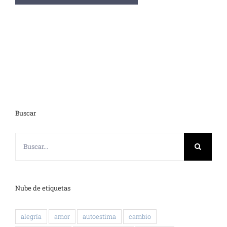
Buscar
Buscar:
Nube de etiquetas
alegría
amor
autoestima
cambio