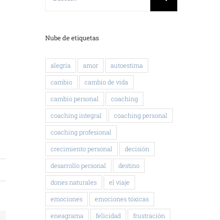
Nube de etiquetas
alegría
amor
autoestima
cambio
cambio de vida
cambio personal
coaching
coaching integral
coaching personal
coaching profesional
crecimiento personal
decisión
desarrollo personal
destino
dones naturales
el viaje
emociones
emociones tóxicas
eneagrama
felicidad
frustración