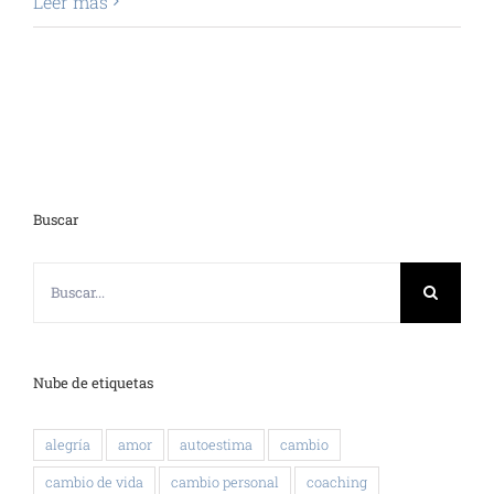
Leer más
Buscar
Buscar:
Nube de etiquetas
alegría
amor
autoestima
cambio
cambio de vida
cambio personal
coaching