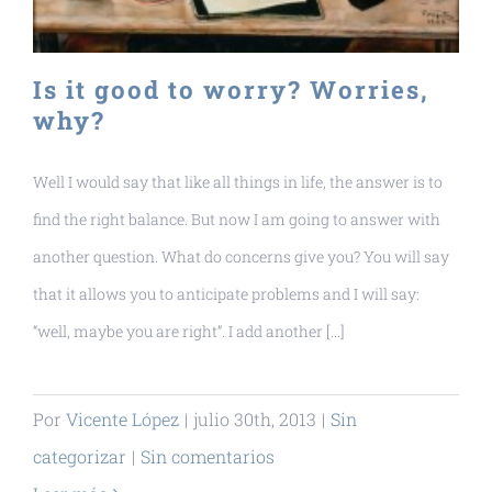
Is it good to worry? Worries,
why?
Well I would say that like all things in life, the answer is to
find the right balance. But now I am going to answer with
another question. What do concerns give you? You will say
that it allows you to anticipate problems and I will say:
“well, maybe you are right”. I add another [...]
Por
Vicente López
|
julio 30th, 2013
|
Sin
categorizar
|
Sin comentarios