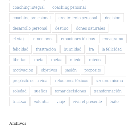
coaching integral
coaching personal
coaching profesional
crecimiento personal
decisión
desarrollo personal
destino
dones naturales
el viaje
emociones
emociones tóxicas
eneagrama
felicidad
frustración
humildad
ira
la felicidad
libertad
meta
metas
miedo
miedos
motivación
objetivos
pasión
proposito
propósito de la vida
relaciones tóxicas
ser uno mismo
soledad
sueños
tomar decisiones
transformación
tristeza
valentía
viaje
vivir el presente
éxito
Archivos