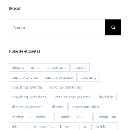
Buscar
Buscar:
Nube de etiquetas
alegría
amor
autoestima
cambio
cambio de vida
cambio personal
coaching
coaching integral
coaching personal
coaching profesional
crecimiento personal
decisión
desarrollo personal
destino
dones naturales
el viaje
emociones
emociones tóxicas
eneagrama
felicidad
frustración
humildad
ira
la felicidad