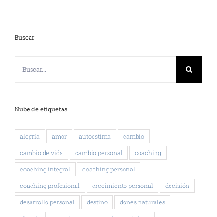
Buscar
Buscar:
Nube de etiquetas
alegría
amor
autoestima
cambio
cambio de vida
cambio personal
coaching
coaching integral
coaching personal
coaching profesional
crecimiento personal
decisión
desarrollo personal
destino
dones naturales