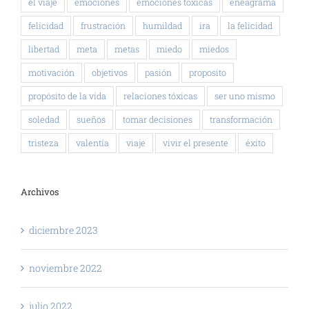
el viaje
emociones
emociones tóxicas
eneagrama
felicidad
frustración
humildad
ira
la felicidad
libertad
meta
metas
miedo
miedos
motivación
objetivos
pasión
proposito
propósito de la vida
relaciones tóxicas
ser uno mismo
soledad
sueños
tomar decisiones
transformación
tristeza
valentía
viaje
vivir el presente
éxito
Archivos
diciembre 2023
noviembre 2022
julio 2022