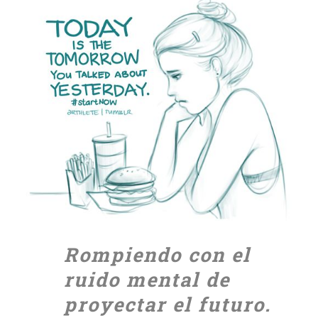
Ver
imagen
más
grande
Rompiendo con el
ruido mental de
proyectar el futuro.