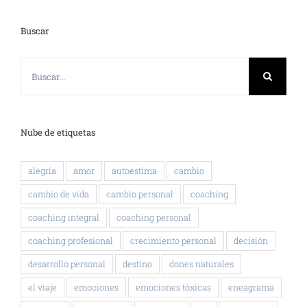
Buscar
Buscar:
Nube de etiquetas
alegría
amor
autoestima
cambio
cambio de vida
cambio personal
coaching
coaching integral
coaching personal
coaching profesional
crecimiento personal
decisión
desarrollo personal
destino
dones naturales
el viaje
emociones
emociones tóxicas
eneagrama