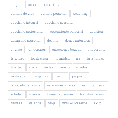
alegría
amor
autoestima
cambio
cambio de vida
cambio personal
coaching
coaching integral
coaching personal
coaching profesional
crecimiento personal
decisión
desarrollo personal
destino
dones naturales
el viaje
emociones
emociones tóxicas
eneagrama
felicidad
frustración
humildad
ira
la felicidad
libertad
meta
metas
miedo
miedos
motivación
objetivos
pasión
proposito
propósito de la vida
relaciones tóxicas
ser uno mismo
soledad
sueños
tomar decisiones
transformación
tristeza
valentía
viaje
vivir el presente
éxito