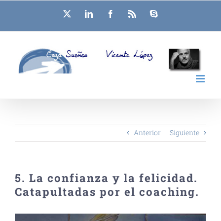
Saltar
X
LinkedIn
Facebook
Rss
Skype
al
contenido
Anterior
Siguiente
5. La confianza y la felicidad.
Catapultadas por el coaching.